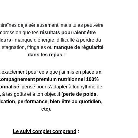
entraînes déjà sérieusement, mais tu as peut‑être 
impression que tes 
résultats pourraient être 
leurs
 : manque d'énergie, difficulté à perdre du 
 stagnation, fringales ou 
manque de régularité 
dans tes repas
 !
t exactement pour cela que j'ai mis en place 
un 
compagnement premium nutritionnel 100% 
onnalisé
, pensé pour s'adapter à ton rythme de 
, à tes goûts et à ton objectif (
perte de poids, 
fication, performance, bien‑être au quotidien, 
etc
).
Le suivi complet comprend
 :