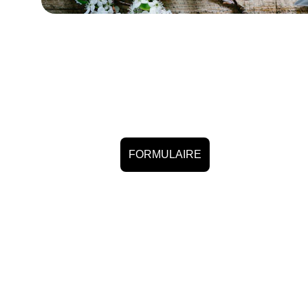
FORMULAIRE
"LE SEUL MAUVAIS E
86
LUNDI -