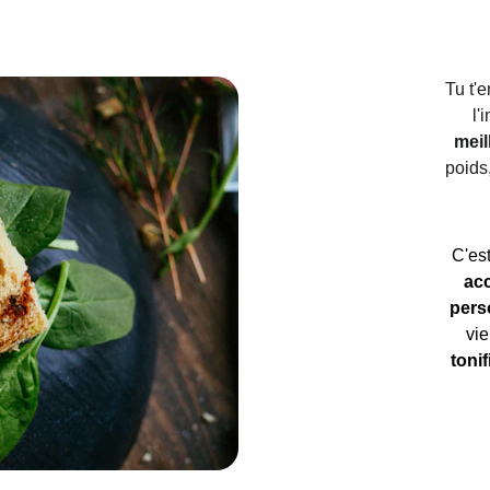
Tu t'
l'
meil
poids,
C'es
ac
pers
vie
toni