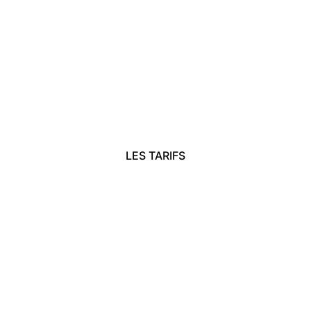
DÉCOUVREZ LES 
TARIFS
LES TARIFS
"LE SEUL MAUVAIS 
ENTRAÎNEMENT EST 
CELUI QUE TU NE 